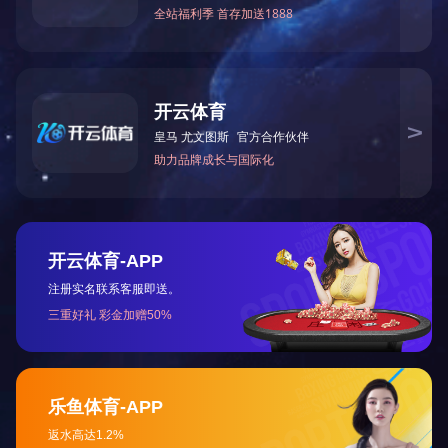
正伦 尊爵二号 跑步机