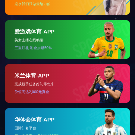
正伦A170电动跑步机
首
产品分
解决方
服务支
线下门
新闻中
乐鱼l
页
类
案
持
店
心
国）