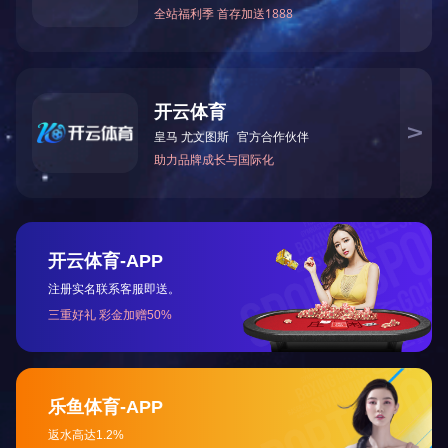
6108 三头肌训练器
«
1
2
3
»