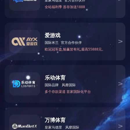
6102-蝴蝶式胸肌训练器
6105 卧式曲腿训练器