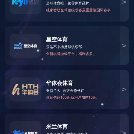
功能分类：
全部
跑步机
椭圆机
动感单车
立
辅助器材
按摩椅
局部按摩
乐鱼官方端